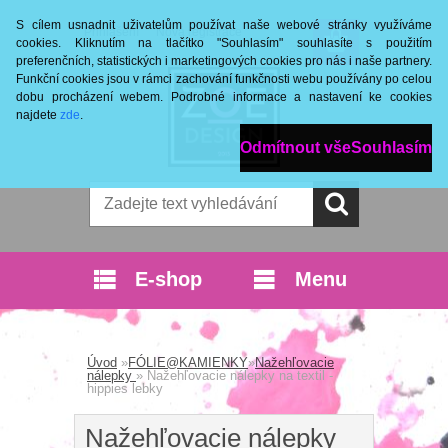
S cílem usnadnit uživatelům používat naše webové stránky využíváme
Přihlášení
Nová registrace
cookies. Kliknutím na tlačítko "Souhlasím" souhlasíte s použitím
preferenčních, statistických i marketingových cookies pro nás i naše partnery.
Funkční cookies jsou v rámci zachování funkčnosti webu používány po celou
dobu procházení webem. Podrobné informace a nastavení ke cookies
najdete
zde
.
Odmítnout vše
Souhlasím
E-shop
Menu
Úvod
»
FÓLIE@KAMIENKY
»
Nažehľovacie
nálepky
»
Nažehľovacie nálepky na textil -
hippies lebky
Nažehľovacie nálepky