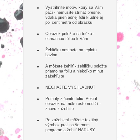
Vystrihnite motív, ktorý sa Vám
páči - nemusíte strihať presne,
vďaka priehľadnej fólii kľudne aj
pol centimetra od obrázku
Obrázok priložte na tričko -
ochrannou fóliou k Vám
Žehličku nastavte na teplotu
bavlna
A môžete žehliť - žehličku položte
priamo na fóliu a niekoľko minút
zažehľujte
NECHAJTE VYCHLADNÚŤ
Pomaly zlúpnite fóliu. Pokiaľ
obrázok na tričku ešte nedrží -
znovu zažehlite.
Po zažehlení môžete textilný
výrobok prať na šetrnom
programe a žehliť NARUBY.