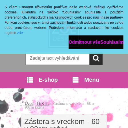
S cílem usnadnit uživatelům používat naše webové stránky využíváme
Přihlášení
Nová registrace
cookies. Kliknutím na tlačítko "Souhlasím" souhlasíte s použitím
preferenčních, statistických i marketingových cookies pro nás i naše partnery.
Funkční cookies jsou v rámci zachování funkčnosti webu používány po celou
dobu procházení webem. Podrobné informace a nastavení ke cookies
najdete
zde
.
Odmítnout vše
Souhlasím
E-shop
Menu
Úvod
»
TEXTIL
»
Zástera s vreckom - 60 x
90cm ražná
Zástera s vreckom - 60